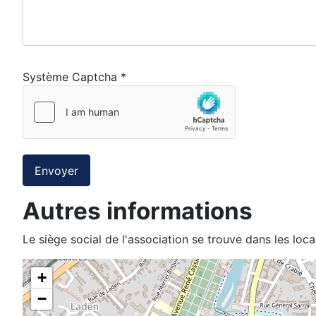
Système Captcha
*
Envoyer
Autres informations
Autres informations
Le siège social de l'association se trouve dans les loc
+
−